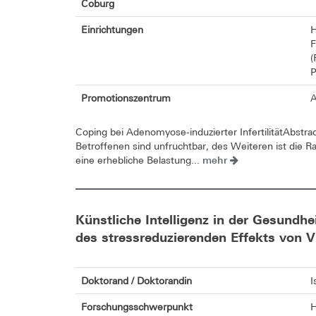
Coburg
Einrichtungen
H
F
(
P
Promotionszentrum
A
Coping bei Adenomyose-induzierter InfertilitätAbst
Betroffenen sind unfruchtbar, des Weiteren ist die Ra
mehr
eine erhebliche Belastung...
Künstliche Intelligenz in der Gesundh
des stressreduzierenden Effekts von Vi
Doktorand / Doktorandin
I
Forschungsschwerpunkt
H