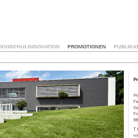
OCHSCHULINNOVATION
PROMOTIONEN
PUBLIKA
Pr
H
F
G
Fr
9
T
ni