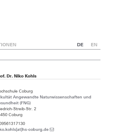
TIONEN
DE
EN
of. Dr. Niko Kohls
ochschule Coburg
akultät Angewandte Naturwissenschaften und
esundheit (FNG)
iedrich-Streib-Str. 2
6450 Coburg
 09561317130
ko.kohls[at]hs-coburg.de