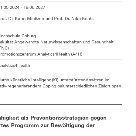
1.05.2024 - 18.06.2027
rof. Dr. Karin Meißner
Prof. Dr. Niko Kohls
und
ochschule Coburg
akultät Angewandte Naturwissenschaften und Gesundheit
FNG)
romotionszentrum Analytics4Health (A4H)
nalytics4Health
rch künstliche Intelligenz (KI) unterstütztenAnsätzen im
iativ-regenerierendem Coping beiunterschiedlichen Zielgruppen
ähigkeit als Präventionsstrategien gegen
ertes Programm zur Bewältigung der