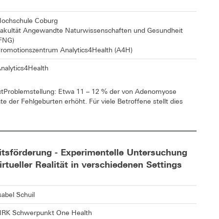
ochschule Coburg
akultät Angewandte Naturwissenschaften und Gesundheit
FNG)
romotionszentrum Analytics4Health (A4H)
nalytics4Health
ractProblemstellung: Etwa 11 – 12 % der von Adenomyose
te der Fehlgeburten erhöht. Für viele Betroffene stellt dies
eitsförderung - Experimentelle Untersuchung
rtueller Realität in verschiedenen Settings
sabel Schuil
RK Schwerpunkt One Health