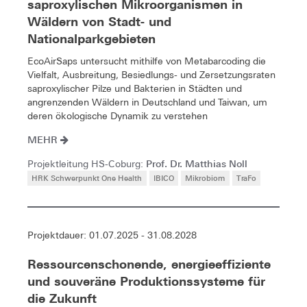
saproxylischen Mikroorganismen in
Wäldern von Stadt- und
Nationalparkgebieten
EcoAirSaps untersucht mithilfe von Metabarcoding die
Vielfalt, Ausbreitung, Besiedlungs- und Zersetzungsraten
saproxylischer Pilze und Bakterien in Städten und
angrenzenden Wäldern in Deutschland und Taiwan, um
deren ökologische Dynamik zu verstehen
MEHR
Prof. Dr. Matthias Noll
Projektleitung HS-Coburg:
HRK Schwerpunkt One Health
IBICO
Mikrobiom
TraFo
Projektdauer: 01.07.2025 - 31.08.2028
Ressourcenschonende, energieeffiziente
und souveräne Produktionssysteme für
die Zukunft