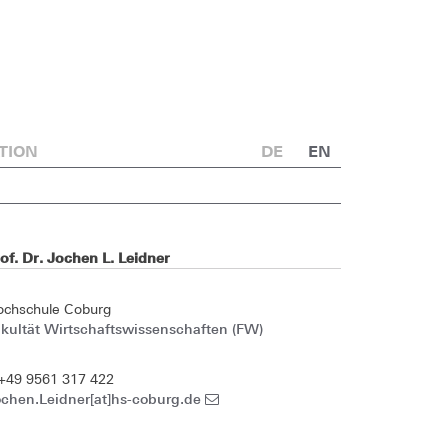
TION
DE
EN
of. Dr. Jochen L. Leidner
ochschule Coburg
kultät Wirtschaftswissenschaften (FW)
+49 9561 317 422
chen.Leidner[at]hs-coburg.de