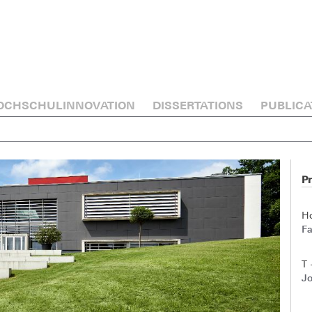
OCHSCHULINNOVATION
DISSERTATIONS
PUBLICA
Pr
H
Fa
T 
Jo