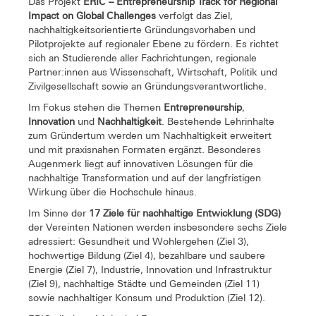
Das Projekt
ERIC – Entrepreneurship Track for Regional
Impact on Global Challenges
verfolgt das Ziel,
nachhaltigkeitsorientierte Gründungsvorhaben und
Pilotprojekte auf regionaler Ebene zu fördern. Es richtet
sich an Studierende aller Fachrichtungen, regionale
Partner:innen aus Wissenschaft, Wirtschaft, Politik und
Zivilgesellschaft sowie an Gründungsverantwortliche.
Im Fokus stehen die Themen
Entrepreneurship
,
Innovation
und
Nachhaltigkeit
. Bestehende Lehrinhalte
zum Gründertum werden um Nachhaltigkeit erweitert
und mit praxisnahen Formaten ergänzt. Besonderes
Augenmerk liegt auf innovativen Lösungen für die
nachhaltige Transformation und auf der langfristigen
Wirkung über die Hochschule hinaus.
Im Sinne der
17 Ziele für nachhaltige Entwicklung (SDG)
der Vereinten Nationen werden insbesondere sechs Ziele
adressiert: Gesundheit und Wohlergehen (Ziel 3),
hochwertige Bildung (Ziel 4), bezahlbare und saubere
Energie (Ziel 7), Industrie, Innovation und Infrastruktur
(Ziel 9), nachhaltige Städte und Gemeinden (Ziel 11)
sowie nachhaltiger Konsum und Produktion (Ziel 12).