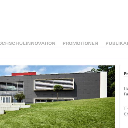
OCHSCHULINNOVATION
PROMOTIONEN
PUBLIKA
Pr
H
Fa
T 
Ch