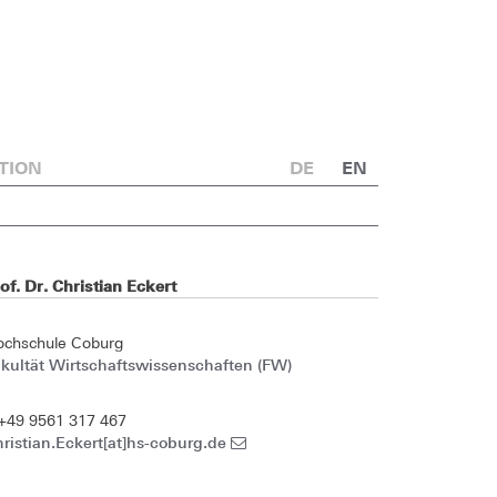
TION
DE
EN
of. Dr. Christian Eckert
ochschule Coburg
kultät Wirtschaftswissenschaften (FW)
+49 9561 317 467
ristian.Eckert[at]hs-coburg.de