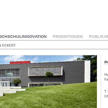
OCHSCHULINNOVATION
PROMOTIONEN
PUBLIKA
AN ECKERT
Pr
H
Fa
T 
Ch