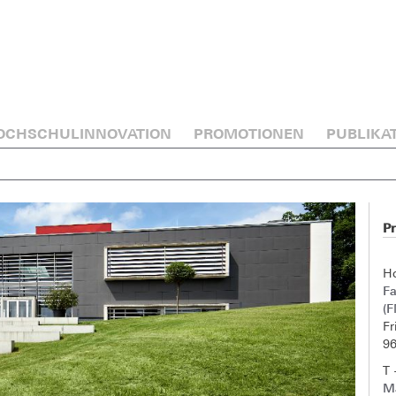
OCHSCHULINNOVATION
PROMOTIONEN
PUBLIKA
P
H
F
(
Fr
9
T 
M