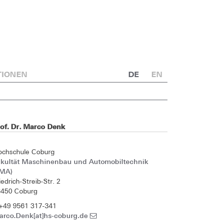
TIONEN
DE
EN
rof. Dr. Marco Denk
ochschule Coburg
akultät Maschinenbau und Automobiltechnik
FMA)
iedrich-Streib-Str. 2
6450 Coburg
+49 9561 317-341
arco.Denk[at]hs-coburg.de