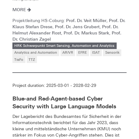
MORE
Prof. Dr. Veit Müller
Prof. Dr.
Projektleitung HS-Coburg:
,
Klaus Stefan Drese
Prof. Dr. Jens Grubert
Prof. Dr.
,
,
Helmut Alexander Rost
Prof. Dr. Markus Stark
Prof.
,
,
Dr. Christian Zagel
HRK Schwerpunkt Smart Sensing, Automation and Analytics
Analytics and Automation
AR/VR
EFRE
ISAT
Sensorik
TraFo
TTZ
Project duration: 2025-03-01 - 2028-02-29
Blue-and Red-Agent-based Cyber
Security with Large Language Models
Der Lagebericht des Bundesamtes für Sicherheit in der
Informationstechnik berichtet für das Jahr 2023, dass
kleine und mittelständische Unternehmen (KMU) noch
stärker im Fokus von Cyber-Angriffen stehen. Dies ist