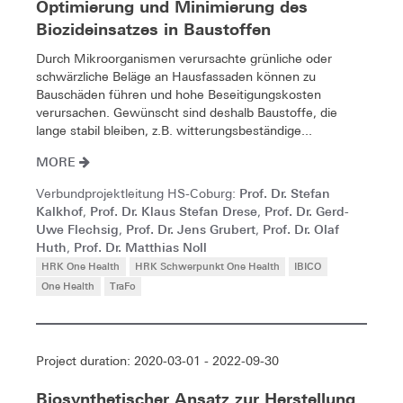
Optimierung und Minimierung des
Biozideinsatzes in Baustoffen
Durch Mikroorganismen verursachte grünliche oder
schwärzliche Beläge an Hausfassaden können zu
Bauschäden führen und hohe Beseitigungskosten
verursachen. Gewünscht sind deshalb Baustoffe, die
lange stabil bleiben, z.B. witterungsbeständige...
MORE
Prof. Dr. Stefan
Verbundprojektleitung HS-Coburg:
Kalkhof
Prof. Dr. Klaus Stefan Drese
Prof. Dr. Gerd-
,
,
Uwe Flechsig
Prof. Dr. Jens Grubert
Prof. Dr. Olaf
,
,
Huth
Prof. Dr. Matthias Noll
,
HRK One Health
HRK Schwerpunkt One Health
IBICO
One Health
TraFo
Project duration: 2020-03-01 - 2022-09-30
Biosynthetischer Ansatz zur Herstellung