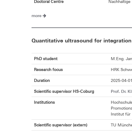
Doctoral Centre
Nachhaltige 
more
Quantitative ultrasound for integratio
PhD student
M.Eng. Jan
Research focus
HRK Schwer
Duration
2025-04-01
Prof. Dr. 
Scientific supervisor HS-Coburg
Institutions
Hochschul
Promotions
Institut fü
Scientific supervisor (extern)
TU München