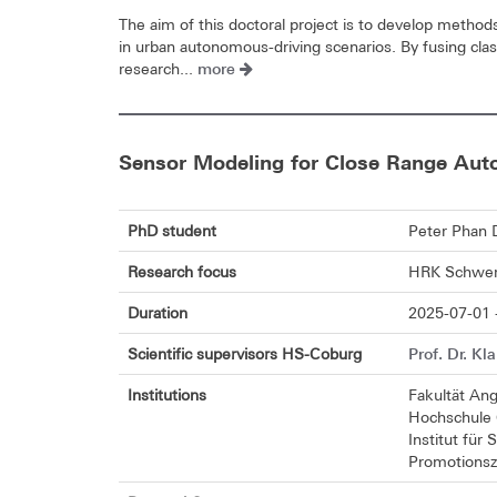
The aim of this doctoral project is to develop methods
in urban autonomous-driving scenarios. By fusing class
more
research...
Sensor Modeling for Close Range Aut
PhD student
Peter Phan 
Research focus
HRK Schwerp
Duration
2025-07-01 
Prof. Dr. Kl
Scientific supervisors HS-Coburg
Institutions
Fakultät An
Hochschule
Institut für
Promotionsz