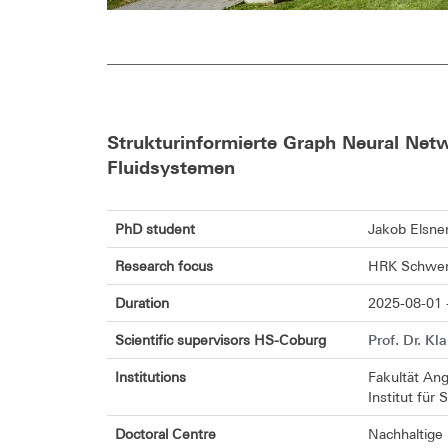
Strukturinformierte Graph Neural Net
Fluidsystemen
PhD student
Jakob Elsne
Research focus
HRK Schwerp
Duration
2025-08-01 
Prof. Dr. Kl
Scientific supervisors HS-Coburg
Institutions
Fakultät An
Institut für
Doctoral Centre
Nachhaltige 