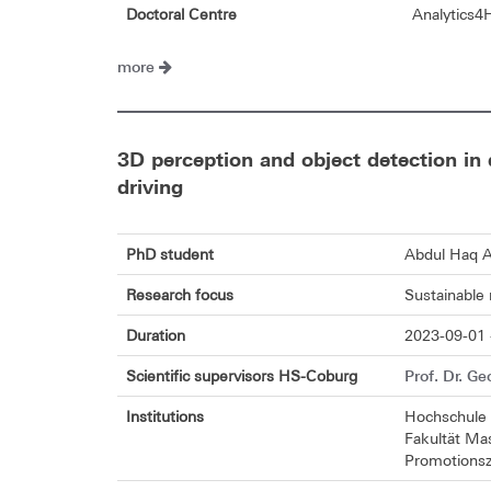
Doctoral Centre
Analytics4
more
3D perception and object detection in
driving
PhD student
Abdul Haq 
Research focus
Sustainable
Duration
2023-09-01 
Prof. Dr. Ge
Scientific supervisors HS-Coburg
Institutions
Hochschule
Fakultät Ma
Promotionsz