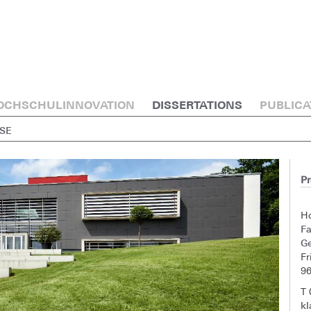
OCHSCHULINNOVATION
DISSERTATIONS
PUBLICA
ESE
Pr
H
F
G
Fr
9
T
kl