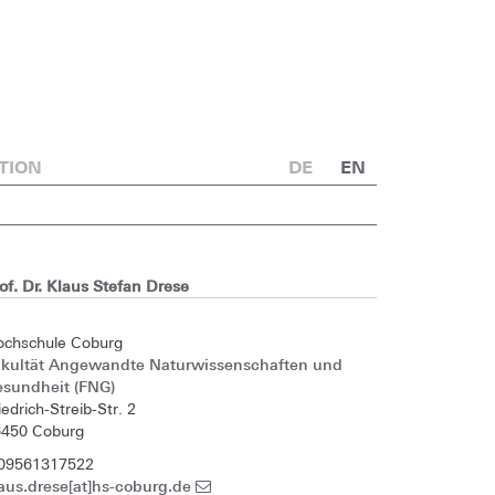
TION
DE
EN
of. Dr. Klaus Stefan Drese
ochschule Coburg
akultät Angewandte Naturwissenschaften und
esundheit (FNG)
iedrich-Streib-Str. 2
6450 Coburg
 09561317522
aus.drese[at]hs-coburg.de