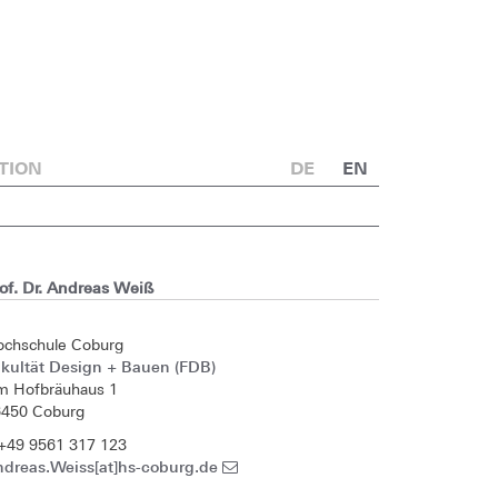
TION
DE
EN
of. Dr. Andreas Weiß
ochschule Coburg
kultät Design + Bauen (FDB)
m Hofbräuhaus 1
6450 Coburg
+49 9561 317 123
ndreas.Weiss[at]hs-coburg.de