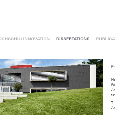
OCHSCHULINNOVATION
DISSERTATIONS
PUBLICA
Pr
H
Fa
A
9
T 
A