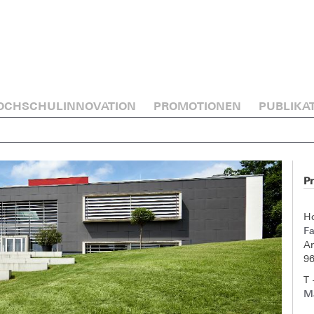
OCHSCHULINNOVATION
PROMOTIONEN
PUBLIKA
Pr
H
Fa
A
9
T 
Ma