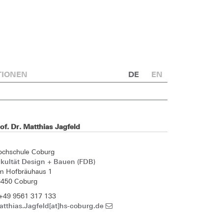
TIONEN
DE
EN
of. Dr. Matthias Jagfeld
ochschule Coburg
kultät Design + Bauen (FDB)
m Hofbräuhaus 1
6450 Coburg
+49 9561 317 133
tthias.Jagfeld[at]hs-coburg.de