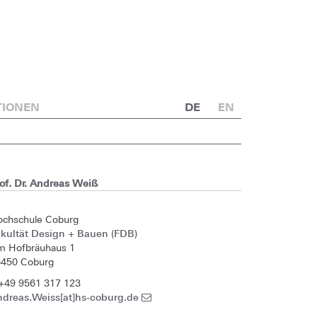
TIONEN
DE
EN
of. Dr. Andreas Weiß
ochschule Coburg
kultät Design + Bauen (FDB)
m Hofbräuhaus 1
6450 Coburg
+49 9561 317 123
ndreas.Weiss[at]hs-coburg.de