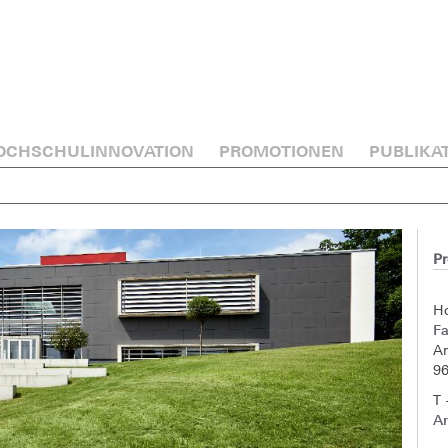
OCHSCHULINNOVATION
PROMOTIONEN
PUBLIKA
Pr
H
Fa
A
9
T 
A