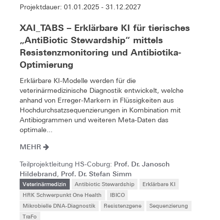
Projektdauer: 01.01.2025 - 31.12.2027
XAI_TABS – Erklärbare KI für tierisches
„AntiBiotic Stewardship“ mittels
Resistenzmonitoring und Antibiotika-
Optimierung
Erklärbare KI-Modelle werden für die
veterinärmedizinische Diagnostik entwickelt, welche
anhand von Erreger-Markern in Flüssigkeiten aus
Hochdurchsatzsequenzierungen in Kombination mit
Antibiogrammen und weiteren Meta-Daten das
optimale...
MEHR
Prof. Dr. Janosch
Teilprojektleitung HS-Coburg:
Hildebrand
Prof. Dr. Stefan Simm
,
Veterinärmedizin
Antibiotic Stewardship
Erklärbare KI
HRK Schwerpunkt One Health
IBICO
Mikrobielle DNA-Diagnostik
Resistenzgene
Sequenzierung
TraFo