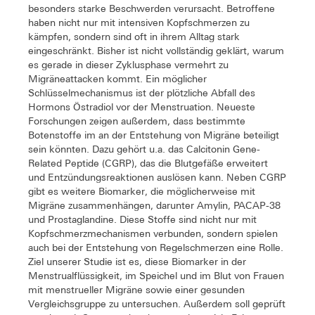
besonders starke Beschwerden verursacht. Betroffene
haben nicht nur mit intensiven Kopfschmerzen zu
kämpfen, sondern sind oft in ihrem Alltag stark
eingeschränkt. Bisher ist nicht vollständig geklärt, warum
es gerade in dieser Zyklusphase vermehrt zu
Migräneattacken kommt. Ein möglicher
Schlüsselmechanismus ist der plötzliche Abfall des
Hormons Östradiol vor der Menstruation. Neueste
Forschungen zeigen außerdem, dass bestimmte
Botenstoffe im an der Entstehung von Migräne beteiligt
sein könnten. Dazu gehört u.a. das Calcitonin Gene-
Related Peptide (CGRP), das die Blutgefäße erweitert
und Entzündungsreaktionen auslösen kann. Neben CGRP
gibt es weitere Biomarker, die möglicherweise mit
Migräne zusammenhängen, darunter Amylin, PACAP-38
und Prostaglandine. Diese Stoffe sind nicht nur mit
Kopfschmerzmechanismen verbunden, sondern spielen
auch bei der Entstehung von Regelschmerzen eine Rolle.
Ziel unserer Studie ist es, diese Biomarker in der
Menstrualflüssigkeit, im Speichel und im Blut von Frauen
mit menstrueller Migräne sowie einer gesunden
Vergleichsgruppe zu untersuchen. Außerdem soll geprüft