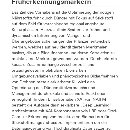
Früherkennungsmarkern
Das Ziel des Vorhabens ist die Optimierung der nötigen
Nährstoffzufuhr durch Dünger mit Fokus auf Stickstoff
auf dem Feld für verschiedene regional angebaute
Kulturpflanzen. Hierzu soll ein System zur frühen und
dynamischen Erkennung von Mangel- und
Überangebotserscheinungen der Pflanzen entwickelt
werden, welches auf neu identifizierten Merkmalen
basiert, die aus Bildaufnahmen und deren Korrelation zu
molekularen Markern gewonnen wurden. Durch erlernte
kausale Zusammenhänge zwischen zeit- und
ortsaufgelösten molekularen Biomarkern,
Umgebungsvariablen und phänotypischen Bildaufnahmen
von Drohnen mittels erklärbarer KI, wird eine
Optimierung des Düngemittelverbrauchs und
Management durch lokale und schnelle Reaktionen
ermöglicht. In dem Einzelvorhaben XAI von NAIFM
besteht die Aufgabe darin erklärbare „Deep Learning"
Architekturen mit XAI-Komponenten wie LRP oder Grad-
Cam zur Erkennung von molekularen Biomarkern für
Stickstoffmangel/-stress zu implementieren um die
Datenauswertung von Hochdurchsatz Datensätzen zu