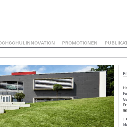
OCHSCHULINNOVATION
PROMOTIONEN
PUBLIKA
Pr
H
F
G
Fr
9
T
kl