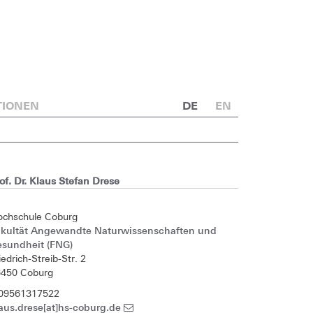
TIONEN
DE
EN
of. Dr. Klaus Stefan Drese
ochschule Coburg
akultät Angewandte Naturwissenschaften und
esundheit (FNG)
iedrich-Streib-Str. 2
6450 Coburg
 09561317522
aus.drese[at]hs-coburg.de