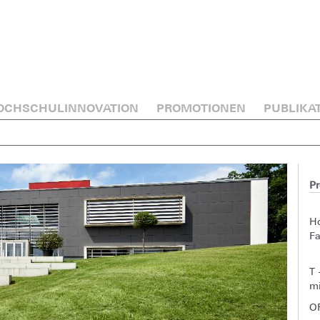
OCHSCHULINNOVATION
PROMOTIONEN
PUBLIKA
Pr
H
Fa
T 
mi
O