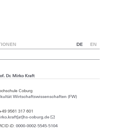
TIONEN
DE
EN
of. Dr. Mirko Kraft
ochschule Coburg
kultät Wirtschaftswissenschaften (FW)
+49 9561 317 601
rko.kraft[at]hs-coburg.de
0000-0002-5545-5104
RCID iD: