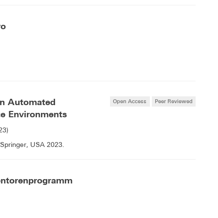
ro
an Automated
Open Access
Peer Reviewed
ce Environments
23)
 Springer, USA 2023.
Mentorenprogramm