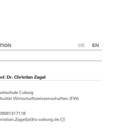
TION
DE
EN
of. Dr. Christian Zagel
ochschule Coburg
kultät Wirtschaftswissenschaften (FW)
 09561317118
ristian.Zagel[at]hs-coburg.de