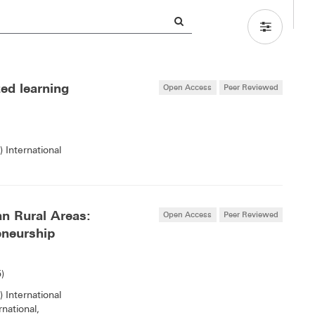
ed learning
Open Access
Peer Reviewed
 International
n Rural Areas:
Open Access
Peer Reviewed
eneurship
)
 International
national,