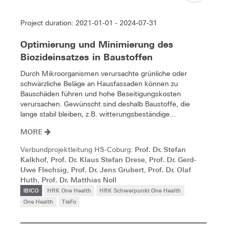
Project duration: 2021-01-01 - 2024-07-31
Optimierung und Minimierung des
Biozideinsatzes in Baustoffen
Durch Mikroorganismen verursachte grünliche oder
schwärzliche Beläge an Hausfassaden können zu
Bauschäden führen und hohe Beseitigungskosten
verursachen. Gewünscht sind deshalb Baustoffe, die
lange stabil bleiben, z.B. witterungsbeständige...
MORE
Prof. Dr. Stefan
Verbundprojektleitung HS-Coburg:
Kalkhof
Prof. Dr. Klaus Stefan Drese
Prof. Dr. Gerd-
,
,
Uwe Flechsig
Prof. Dr. Jens Grubert
Prof. Dr. Olaf
,
,
Huth
Prof. Dr. Matthias Noll
,
IBICO
HRK One Health
HRK Schwerpunkt One Health
One Health
TraFo