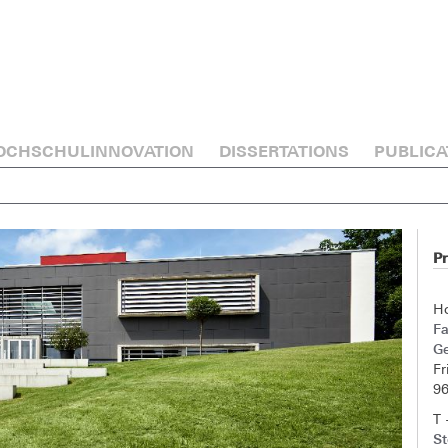
OCHSCHULINNOVATION
DISSERTATIONS
PUBLICA
Pr
H
F
G
Fr
9
T 
S