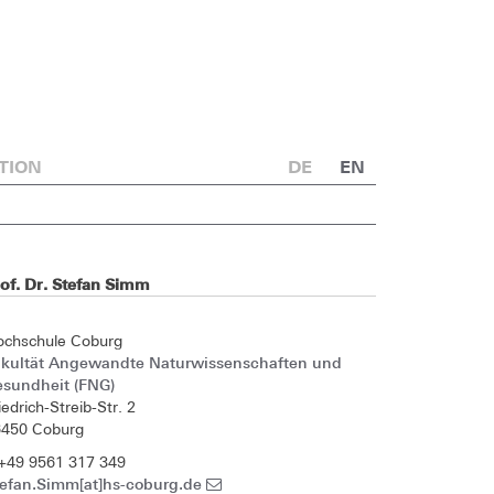
TION
DE
EN
of. Dr. Stefan Simm
ochschule Coburg
akultät Angewandte Naturwissenschaften und
esundheit (FNG)
iedrich-Streib-Str. 2
6450 Coburg
+49 9561 317 349
tefan.Simm[at]hs-coburg.de