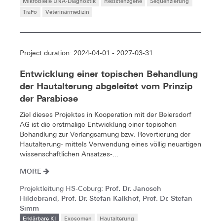
Mikrobielle DNA-Diagnostik
Resistenzgene
Sequenzierung
TraFo
Veterinärmedizin
Project duration: 2024-04-01 - 2027-03-31
Entwicklung einer topischen Behandlung
der Hautalterung abgeleitet vom Prinzip
der Parabiose
Ziel dieses Projektes in Kooperation mit der Beiersdorf
AG ist die erstmalige Entwicklung einer topischen
Behandlung zur Verlangsamung bzw. Revertierung der
Hautalterung- mittels Verwendung eines völlig neuartigen
wissenschaftlichen Ansatzes-...
MORE
Prof. Dr. Janosch
Projektleitung HS-Coburg:
Hildebrand
Prof. Dr. Stefan Kalkhof
Prof. Dr. Stefan
,
,
Simm
Erklärbare KI
Exosomen
Hautalterung