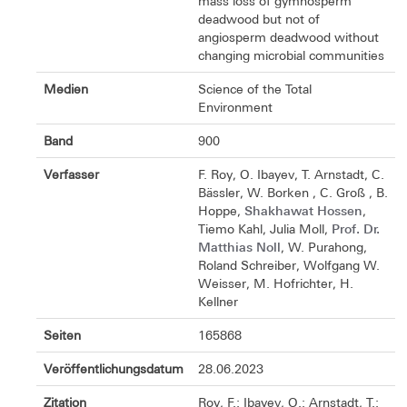
mass loss of gymnosperm
deadwood but not of
angiosperm deadwood without
changing microbial communities
Medien
Science of the Total
Environment
Band
900
Verfasser
F. Roy, O. Ibayev, T. Arnstadt, C.
Bässler, W. Borken , C. Groß , B.
Shakhawat Hossen
Hoppe,
,
Prof. Dr.
Tiemo Kahl, Julia Moll,
Matthias Noll
, W. Purahong,
Roland Schreiber, Wolfgang W.
Weisser, M. Hofrichter, H.
Kellner
Seiten
165868
Veröffentlichungsdatum
28.06.2023
Zitation
Roy, F.; Ibayev, O.; Arnstadt, T.;