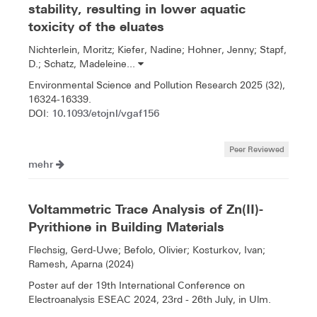
stability, resulting in lower aquatic
toxicity of the eluates
Nichterlein, Moritz; Kiefer, Nadine; Hohner, Jenny; Stapf,
D.; Schatz, Madeleine...
Environmental Science and Pollution Research 2025 (32),
16324-16339.
10.1093/etojnl/vgaf156
DOI:
Peer Reviewed
mehr
Voltammetric Trace Analysis of Zn(II)-
Pyrithione in Building Materials
Flechsig, Gerd-Uwe; Befolo, Olivier; Kosturkov, Ivan;
Ramesh, Aparna (2024)
Poster auf der 19th International Conference on
Electroanalysis ESEAC 2024, 23rd - 26th July, in Ulm.