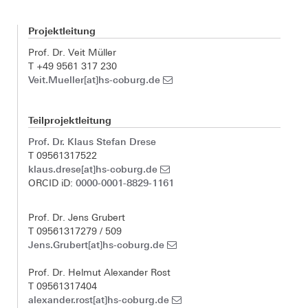
Projektleitung
Prof. Dr. Veit Müller
T +49 9561 317 230
Veit.Mueller[at]hs-coburg.de
Teilprojektleitung
Prof. Dr. Klaus Stefan Drese
T 09561317522
klaus.drese[at]hs-coburg.de
0000-0001-8829-1161
ORCID iD:
Prof. Dr. Jens Grubert
T 09561317279 / 509
Jens.Grubert[at]hs-coburg.de
Prof. Dr. Helmut Alexander Rost
T 09561317404
alexander.rost[at]hs-coburg.de