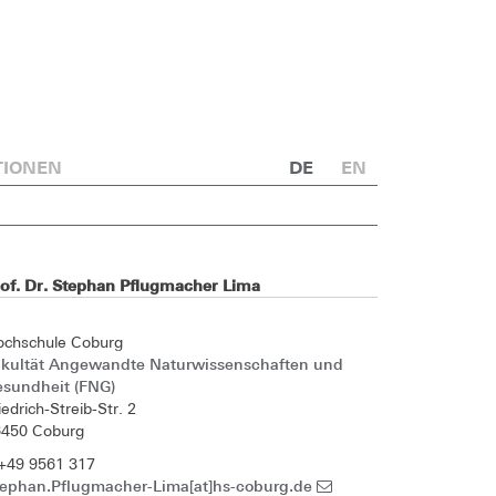
TIONEN
DE
EN
rof. Dr. Stephan Pflugmacher Lima
ochschule Coburg
akultät Angewandte Naturwissenschaften und
esundheit (FNG)
iedrich-Streib-Str. 2
6450 Coburg
+49 9561 317
tephan.Pflugmacher-Lima[at]hs-coburg.de