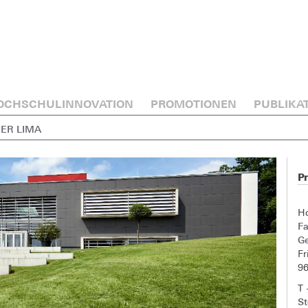
OCHSCHULINNOVATION
PROMOTIONEN
PUBLIKA
HER LIMA
P
H
F
G
Fr
9
T 
S