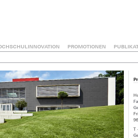
OCHSCHULINNOVATION
PROMOTIONEN
PUBLIKA
Pr
H
F
G
Fr
9
T 
G