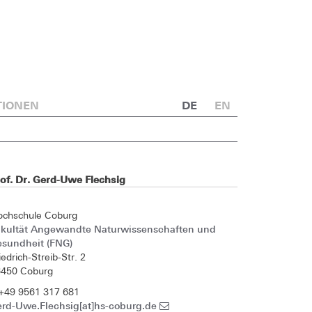
TIONEN
DE
EN
of. Dr. Gerd-Uwe Flechsig
ochschule Coburg
akultät Angewandte Naturwissenschaften und
esundheit (FNG)
iedrich-Streib-Str. 2
6450 Coburg
+49 9561 317 681
erd-Uwe.Flechsig[at]hs-coburg.de