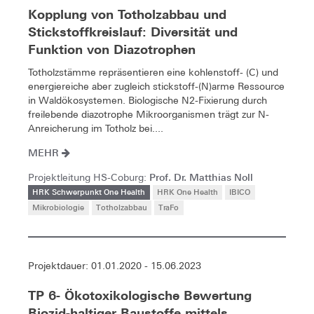
Kopplung von Totholzabbau und
Stickstoffkreislauf: Diversität und
Funktion von Diazotrophen
Totholzstämme repräsentieren eine kohlenstoff- (C) und
energiereiche aber zugleich stickstoff-(N)arme Ressource
in Waldökosystemen. Biologische N2-Fixierung durch
freilebende diazotrophe Mikroorganismen trägt zur N-
Anreicherung im Totholz bei....
MEHR
Prof. Dr. Matthias Noll
Projektleitung HS-Coburg:
HRK Schwerpunkt One Health
HRK One Health
IBICO
Mikrobiologie
Totholzabbau
TraFo
Projektdauer: 01.01.2020 - 15.06.2023
TP 6- Ökotoxikologische Bewertung
Biozid-haltiger Baustoffe mittels