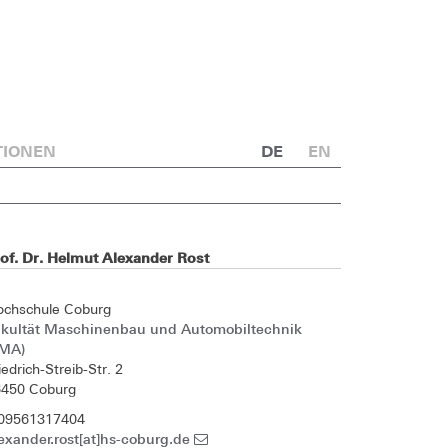
TIONEN
DE
EN
of. Dr. Helmut Alexander Rost
ochschule Coburg
akultät Maschinenbau und Automobiltechnik
FMA)
iedrich-Streib-Str. 2
6450 Coburg
 09561317404
exander.rost[at]hs-coburg.de