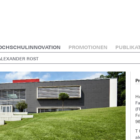
OCHSCHULINNOVATION
PROMOTIONEN
PUBLIKA
 ALEXANDER ROST
Pr
H
F
(
Fr
9
T
al