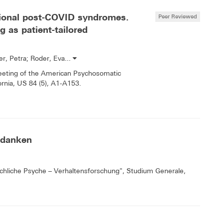
tional post-COVID syndromes.
Peer Reviewed
 as patient-tailored
r, Petra; Roder, Eva...
Meeting of the American Psychosomatic
rnia, US 84 (5), A1-A153.
edanken
chliche Psyche – Verhaltensforschung", Studium Generale,