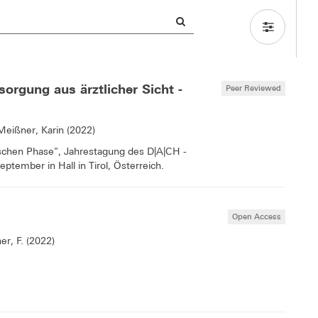
orgung aus ärztlicher Sicht -
Peer Reviewed
Meißner, Karin (2022)
schen Phase", Jahrestagung des D|A|CH -
tember in Hall in Tirol, Österreich.
Open Access
er, F. (2022)