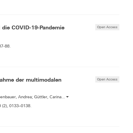
d die COVID-19-Pandemie
Open Access
87-88.
nahme der multimodalen
Open Access
enbauer, Andrea; Güttler, Carina...
0 (2), 0133–0138.