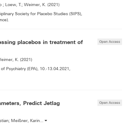
o ; Loew, T.; Weimer, K. (2021)
iplinary Society for Placebo Studies (SIPS),
nce).
essing placebos in treatment of
Open Access
Weimer, K. (2021)
f Psychiatry (EPA), 10.-13.04.2021,
ameters, Predict Jetlag
Open Access
stian; Meißner, Karin...