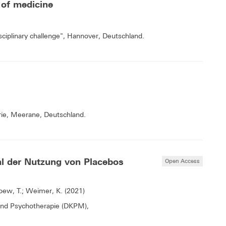
d of medicine
isciplinary challenge", Hannover, Deutschland.
rie, Meerane, Deutschland.
l der Nutzung von Placebos
Open Access
oew, T.; Weimer, K. (2021)
und Psychotherapie (DKPM),