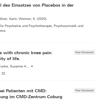
 des Einsatzes von Placebos in der
ißner, Karin; Weimer, K. (2020)
für Psychiatrie und Psychotherapie, Psychosomatik und
ess.
ts with chronic knee pain:
Peer Reviewed
ty of life.
; Funke, Susanne A....
, 32.
ei Patienten mit CMD:
Peer Reviewed
chung im CMD-Zentrum Coburg