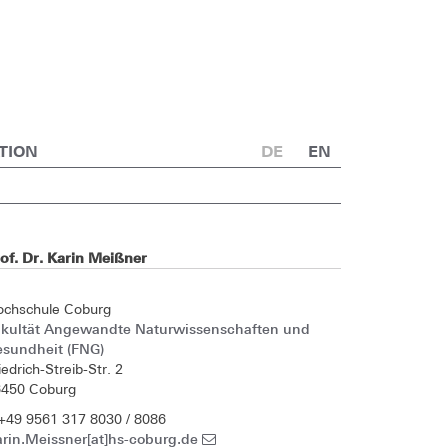
TION
DE
EN
of. Dr. Karin Meißner
ochschule Coburg
akultät Angewandte Naturwissenschaften und
esundheit (FNG)
iedrich-Streib-Str. 2
6450 Coburg
+49 9561 317 8030 / 8086
rin.Meissner[at]hs-coburg.de