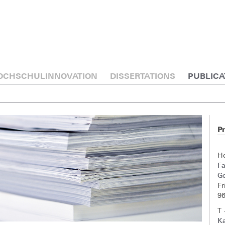
OCHSCHULINNOVATION
DISSERTATIONS
PUBLICA
Pr
H
F
G
Fr
9
T 
Ka