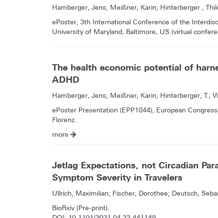
Hamberger, Jens; Meißner, Karin; Hinterberger , Thil
ePoster, 3th International Conference of the Interdisc
University of Maryland, Baltimore, US (virtual confere
The health economic potential of harn
ADHD
Hamberger, Jens; Meißner, Karin; Hinterberger, T.; 
ePoster Presentation (EPP1044), European Congress o
Florenz.
more
Jetlag Expectations, not Circadian Par
Symptom Severity in Travelers
Ullrich, Maximilian; Fischer, Dorothee; Deutsch, Seba
BioRxiv (Pre-print).
10.1101/2021.04.23.441149
DOI: